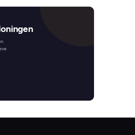
loningen
en
eve