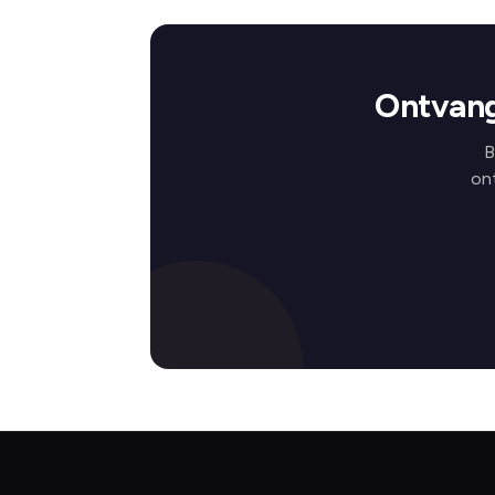
Ontvang
B
on