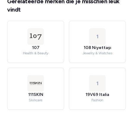
Gerelateerde merken die je misschien leuk
vindt
1
107
108 Niyettaşı
Health & Beauty
Jewelry & Watches
1
111SKIN
19V69 Italia
Skincare
Fashion