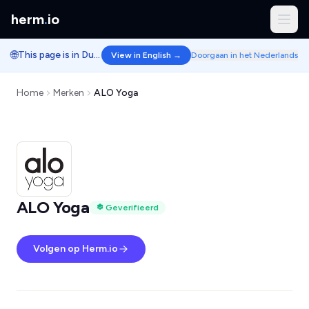
herm
.
io
🌐
This page is in Dutch.
View in English →
Doorgaan in het Nederlands
Home
Merken
ALO Yoga
ALO Yoga
Geverifieerd
Volgen op Herm.io