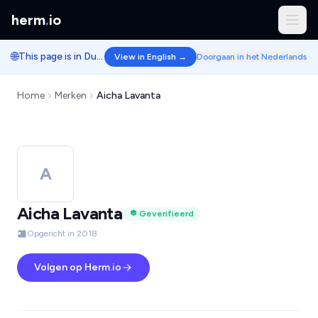
herm
.
io
🌐
This page is in Dutch.
View in English →
Doorgaan in het Nederlands
Home
Merken
Aicha Lavanta
A
Aicha Lavanta
Geverifieerd
Opgericht in 2018
Volgen op Herm.io