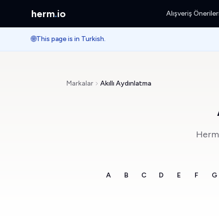
herm
.
io
Alışveriş Öneriler
🌐
This page is in Turkish.
Markalar
Akıllı Aydınlatma
Herm.i
A
B
C
D
E
F
G