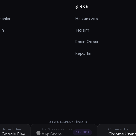
ŞIRKET
erileri
Hakkımızda
çin
İletişim
Basın Odası
Raporlar
UYGULAMAYI İNDIR
Hemen İndirin
App Store'dan İndirin
Chrome'a Ekle
YAKINDA
Google Play
App Store
Chrome Uzant