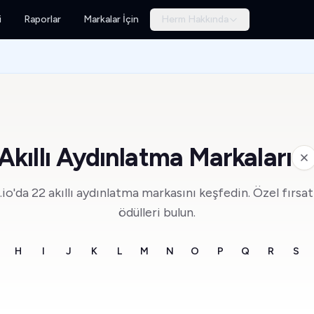
i
Raporlar
Markalar İçin
Herm Hakkında
Akıllı Aydınlatma Markaları
o'da 22 akıllı aydınlatma markasını keşfedin. Özel fırsat
ödülleri bulun.
H
I
J
K
L
M
N
O
P
Q
R
S