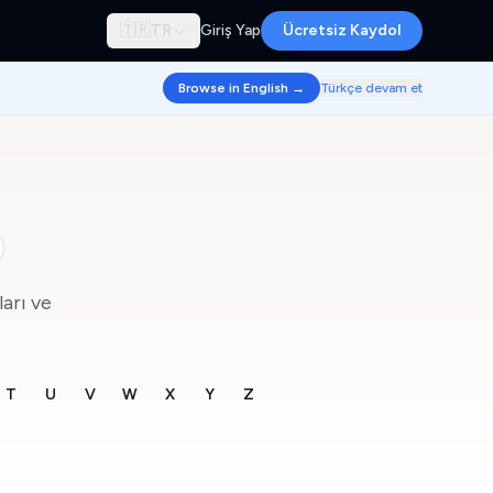
🇹🇷
TR
Giriş Yap
Ücretsiz Kaydol
Browse in English →
Türkçe devam et
ları ve
T
U
V
W
X
Y
Z