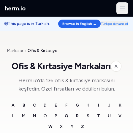
herm
.
io
🌐
This page is in Turkish.
Browse in English →
Türkçe devam et
Markalar
Ofis & Kırtasiye
Ofis & Kırtasiye Markaları
Herm.io'da 136 ofis & kırtasiye markasını
keşfedin. Özel fırsatları ve ödülleri bulun.
A
B
C
D
E
F
G
H
I
J
K
L
M
N
O
P
Q
R
S
T
U
V
W
X
Y
Z