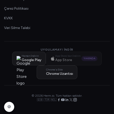
Çerez Politikası
KVKK
Veri Silme Talebi
UYGULAMAYI İNDIR
Hemen İndirin
App Store'dan İndirin
YAKINDA
Google Play
App Store
Chrome'a Ekle
Chrome Uzantısı
© 2026 Herm.io. Tüm hakları saklıdır.
🇬🇧 🇹🇷 🇳🇱
🍪