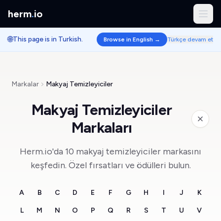
herm
.
io
🌐
This page is in Turkish.
Browse in English →
Türkçe devam et
Markalar
Makyaj Temizleyiciler
Makyaj Temizleyiciler
Markaları
Herm.io'da 10 makyaj temizleyiciler markasını
keşfedin. Özel fırsatları ve ödülleri bulun.
A
B
C
D
E
F
G
H
I
J
K
L
M
N
O
P
Q
R
S
T
U
V